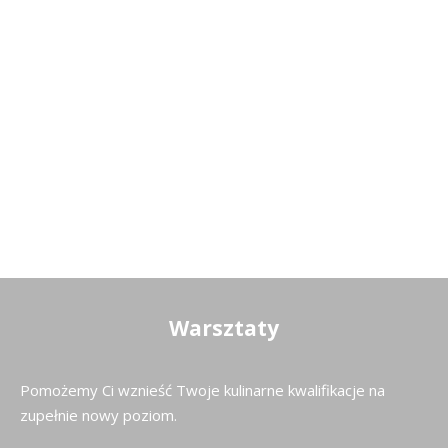
Warsztaty
Pomożemy Ci wznieść Twoje kulinarne kwalifikacje na
zupełnie nowy poziom.